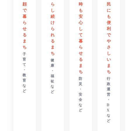
ら
民
顔
時
し
に
で
も
続
も
暮
安
け
便
ら
心
ら
利
せ
し
れ
で
る
て
る
や
ま
暮
ま
さ
ち
ら
ち
し
せ
子
い
育
る
健
て
康
ま
ま
・
・
ち
ち
教
福
行
防
育
祉
政
災
な
な
運
・
ど
ど
営
安
・
全
D
な
X
ど
な
ど