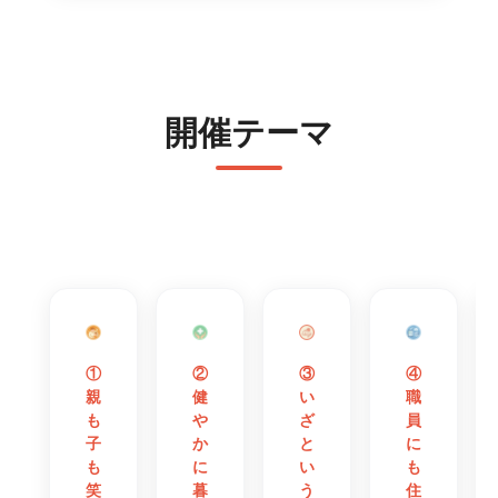
開催テーマ
②
④
①
③
健
職
親
い
や
員
も
ざ
か
に
子
と
に
も
も
い
暮
住
笑
う